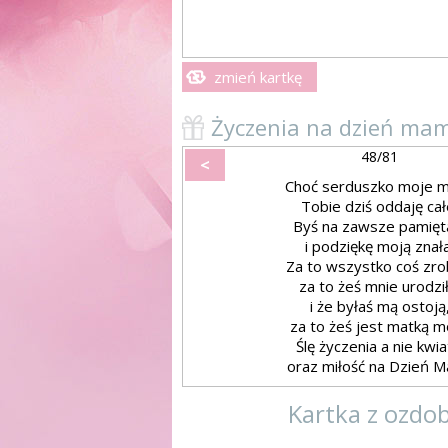
zmień kartkę
Życzenia na dzień mam
48/81
<
Choć serduszko moje m
Tobie dziś oddaję cał
Byś na zawsze pamięt
i podziękę moją znała
Za to wszystko coś zrob
za to żeś mnie urodził
i że byłaś mą ostoją
za to żeś jest matką m
Ślę życzenia a nie kwia
oraz miłość na Dzień Ma
Kartka z ozdo