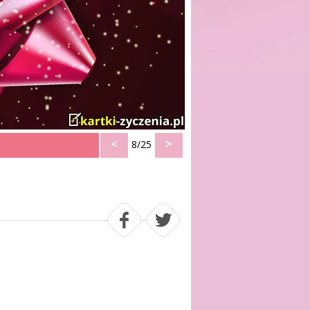
<
>
8/25