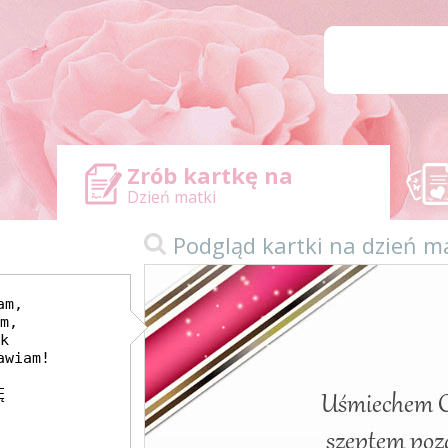
Zrób kartkę na
Dzień matki
Podgląd kartki na dzień m