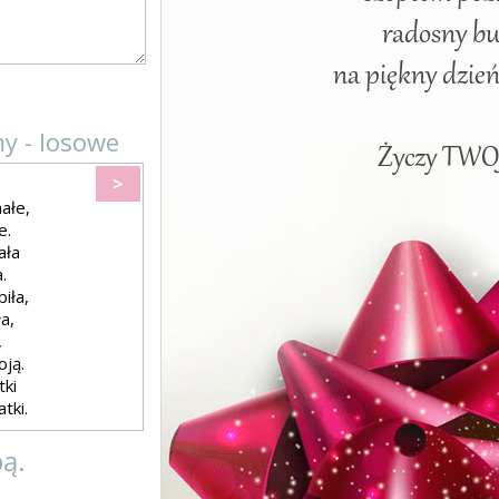
y - losowe
>
ałe,
e.
ała
.
iła,
a,
,
oją.
tki
tki.
bą.