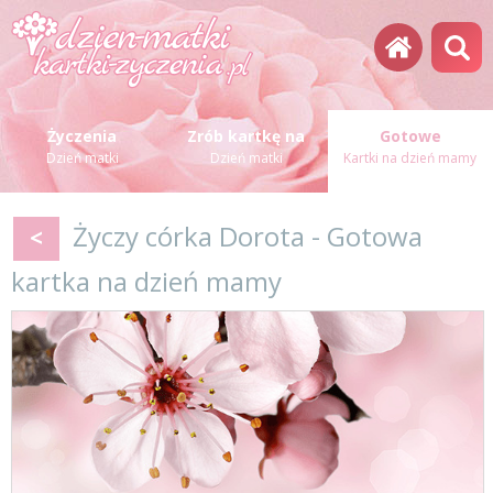
Życzenia
Zrób kartkę na
Gotowe
Dzień matki
Dzień matki
Kartki na dzień mamy
Życzy córka Dorota - Gotowa
<
kartka na dzień mamy