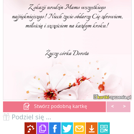
Stwórz podobną kartkę
<
>
Podziel się ...