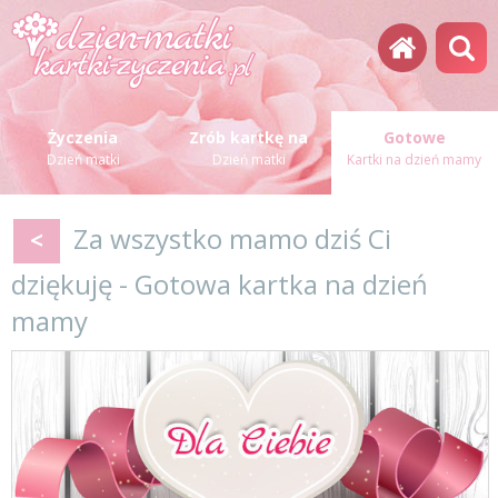
Życzenia
Zrób kartkę na
Gotowe
Dzień matki
Dzień matki
Kartki na dzień mamy
Za wszystko mamo dziś Ci
<
dziękuję - Gotowa kartka na dzień
mamy