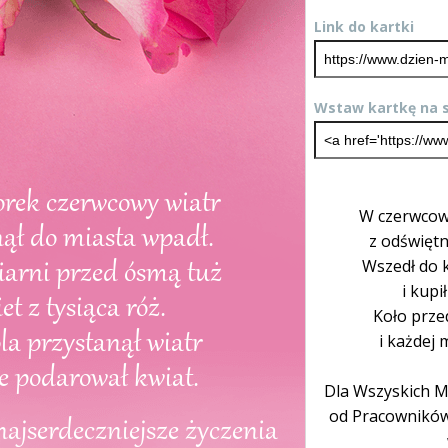
Link do kartki
Wstaw kartkę na s
W czerwcow
z odświętn
Wszedł do 
i kupi
Koło prze
i każdej
Dla Wszyskich M
od Pracowników