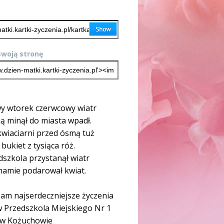
woją stronę
y wtorek czerwcowy wiatr
ą minął do miasta wpadł.
kwiaciarni przed ósmą tuż
ł bukiet z tysiąca róż.
dszkola przystanął wiatr
 mamie podarował kwiat.
am najserdeczniejsze życzenia
 Przedszkola Miejskiego Nr 1
w Kożuchowie