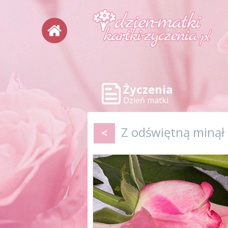
Życzenia
Dzień matki
Z odświętną minął
<