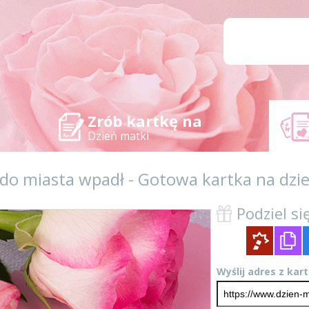
Zrób kartkę na
Dzień matki
 do miasta wpadł - Gotowa kartka na dz
Podziel się
Wyślij adres z kar