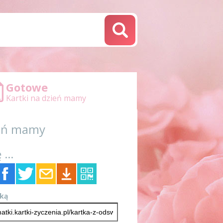
Gotowe
Kartki na dzień mamy
ień mamy
 ...
tką