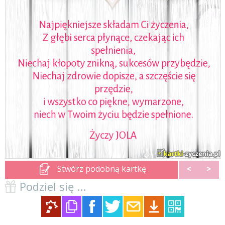
Stwórz podobną kartkę
<
>
Podziel się ...