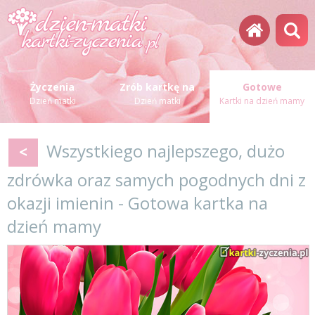
Życzenia
Zrób kartkę na
Gotowe
Dzień matki
Dzień matki
Kartki na dzień mamy
Wszystkiego najlepszego, dużo
<
zdrówka oraz samych pogodnych dni z
okazji imienin - Gotowa kartka na
dzień mamy