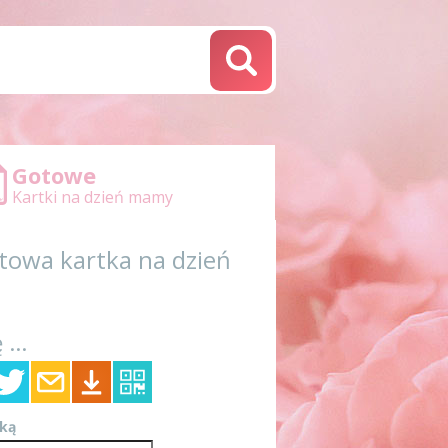
Gotowe
Kartki na dzień mamy
otowa kartka na dzień
 ...
tką