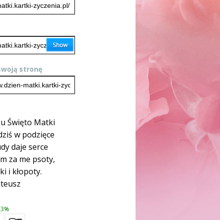
woją stronę
u Święto Matki
dziś w podzięce
dy daje serce
am za me psoty,
i i kłopoty.
teusz
3%