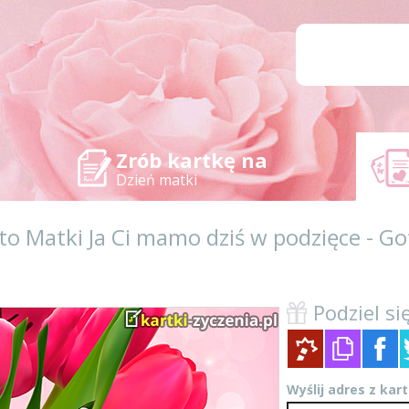
Zrób kartkę na
Dzień matki
o Matki Ja Ci mamo dziś w podzięce - G
Podziel się
Wyślij adres z kar