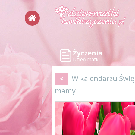
Życzenia
Dzień matki
W kalendarzu Święt
<
mamy