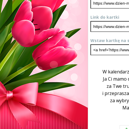
Link do kartki
Wstaw kartkę na s
W kalendarz
Ja Ci mamo 
za Twe tru
i przeprasz
za wybryk
Ma