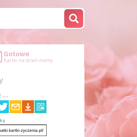
Gotowe
Kartki na dzień mamy
y
 ...
tką