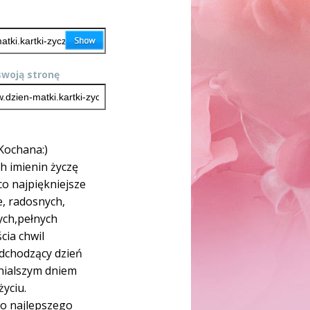
woją stronę
Kochana:)
h imienin życzę
co najpiękniejsze
e, radosnych,
ch,pełnych
cia chwil
dchodzący dzień
nialszym dniem
życiu.
o najlepszego