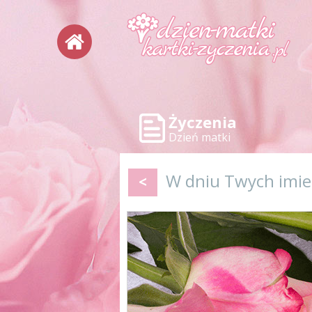
Życzenia
Dzień matki
W dniu Twych imie
<