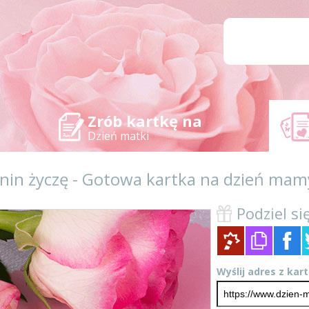
Zrób kartkę na
Dzień matki
nin życzę - Gotowa kartka na dzień mam
Podziel się
Wyślij adres z kar