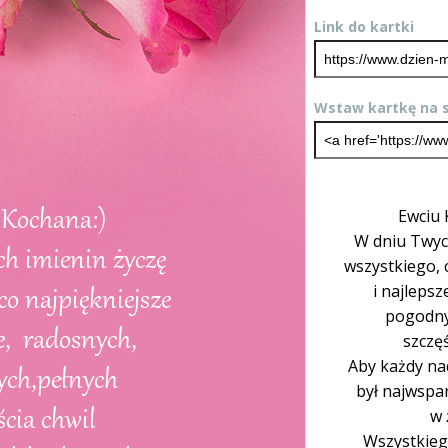
Link do kartki
Wstaw kartkę na s
Ewciu 
W dniu Twyc
wszystkiego, 
i najlepsz
pogodny
szczęś
Aby każdy na
był najwspa
w 
Wszystkieg