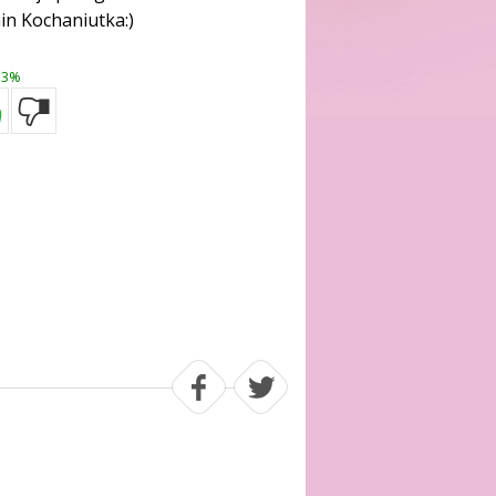
nin Kochaniutka:)
3%