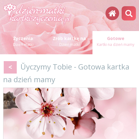
Życzenia
Zrób kartkę na
Gotowe
Dzień matki
Dzień matki
Kartki na dzień mamy
Ŭyczymy Tobie - Gotowa kartka
<
na dzień mamy