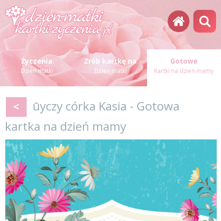
Życzenia
Zrób kartkę na
Gotowe
Dzień matki
Dzień matki
Kartki na dzień mamy
ūyczy córka Kasia - Gotowa
<
kartka na dzień mamy