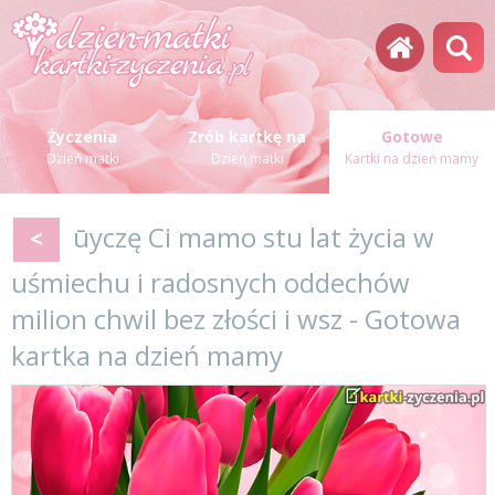
Życzenia
Zrób kartkę na
Gotowe
Dzień matki
Dzień matki
Kartki na dzień mamy
ūyczę Ci mamo stu lat życia w
<
uśmiechu i radosnych oddechów
milion chwil bez złości i wsz - Gotowa
kartka na dzień mamy