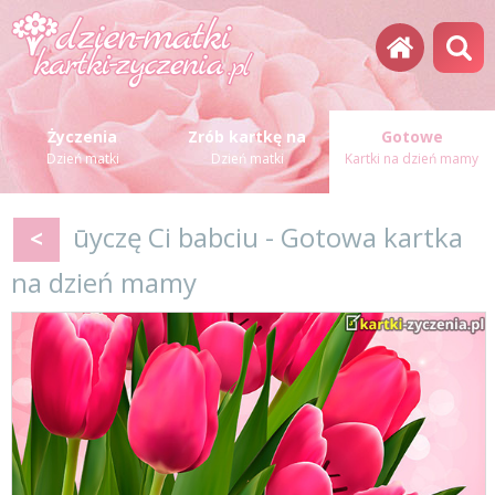
Życzenia
Zrób kartkę na
Gotowe
Dzień matki
Dzień matki
Kartki na dzień mamy
ūyczę Ci babciu - Gotowa kartka
<
na dzień mamy