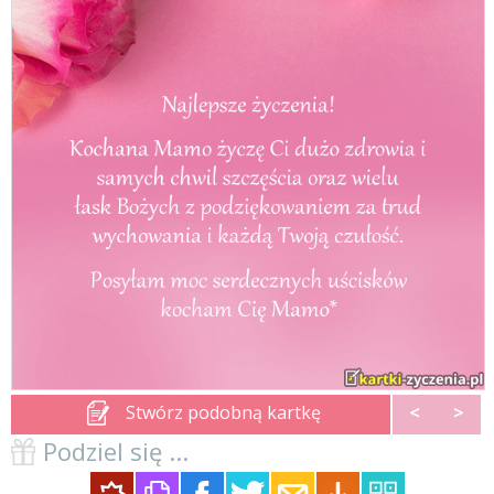
Stwórz podobną kartkę
<
>
Podziel się ...