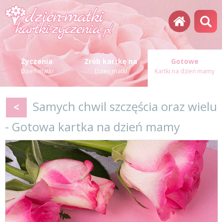
Życzenia
Zrób kartkę na
Gotowe
Dzień matki
Dzień matki
Kartki na dzień mamy
Samych chwil szczęścia oraz wielu
<
- Gotowa kartka na dzień mamy