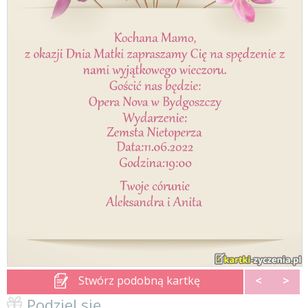
Stwórz podobną kartkę
<
>
Podziel się ...