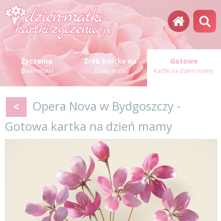
Życzenia
Zrób kartkę na
Gotowe
Dzień matki
Dzień matki
Kartki na dzień mamy
Opera Nova w Bydgoszczy -
<
Gotowa kartka na dzień mamy