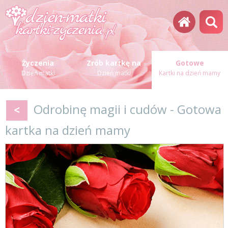
Życzenia
Zrób kartkę na
Gotowe
Dzień matki
Dzień matki
Kartki na dzień mamy
Odrobinę magii i cudów - Gotowa
<
kartka na dzień mamy