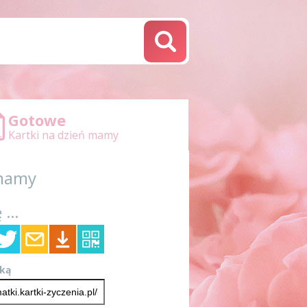
Gotowe
Kartki na dzień mamy
 mamy
 ...
tką