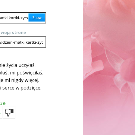
woją stronę
e życia uczyłaś.
łaś, mi poświęciłaś.
je mi nigdy więcej.
i serce w podzięce.
3%