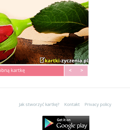
obną kartkę
<
>
Jak stworzyć kartkę?
Kontakt
Privacy policy