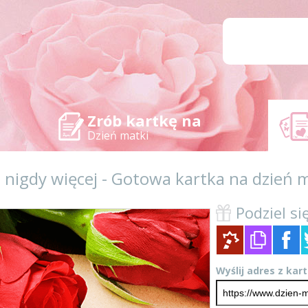
Zrób kartkę na
Dzień matki
mi nigdy więcej - Gotowa kartka na dzień
Podziel się
Wyślij adres z kar