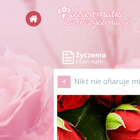
Życzenia
Dzień matki
Nikt nie ofiaruje 
<