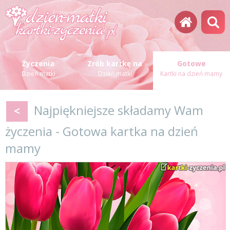
Życzenia
Zrób kartkę na
Gotowe
Dzień matki
Dzień matki
Kartki na dzień mamy
Najpiękniejsze składamy Wam
<
życzenia - Gotowa kartka na dzień
mamy