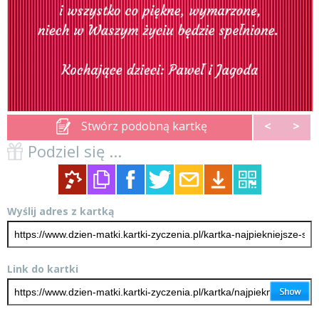
Stwórz podobną kartkę
<
>
Podziel się ...
Wyślij adres z kartką
Link do kartki