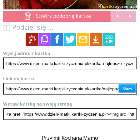
Stwórz podobną kartkę
<
>
Podziel się ...
Wyślij adres z kartką
Link do kartki
Wstaw kartkę na swoją stronę
Przyjmij Kochana Mamo