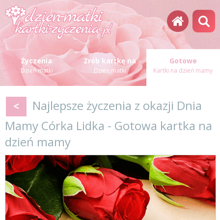
Życzenia
Zrób kartkę na
Gotowe
Dzień matki
Dzień matki
Kartki na dzień mamy
Najlepsze życzenia z okazji Dnia
<
Mamy Córka Lidka - Gotowa kartka na
dzień mamy