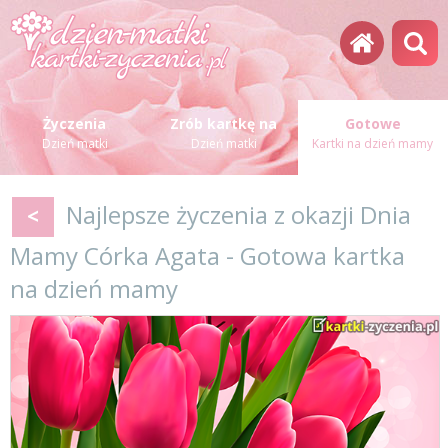
Życzenia
Zrób kartkę na
Gotowe
Dzień matki
Dzień matki
Kartki na dzień mamy
Najlepsze życzenia z okazji Dnia
<
Mamy Córka Agata - Gotowa kartka
na dzień mamy