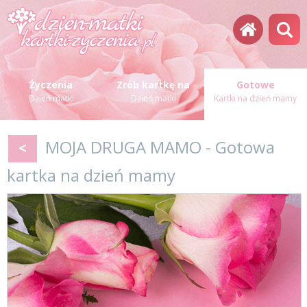
Życzenia
Zrób kartkę na
Gotowe
Dzień matki
Dzień matki
Kartki na dzień mamy
MOJA DRUGA MAMO - Gotowa
<
kartka na dzień mamy