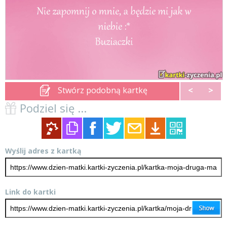
Stwórz podobną kartkę
<
>
Podziel się ...
Wyślij adres z kartką
Link do kartki