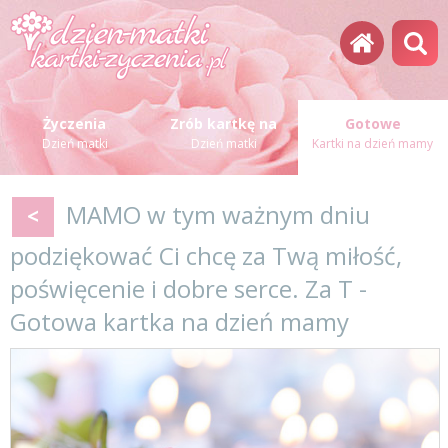
Życzenia
Zrób kartkę na
Gotowe
Dzień matki
Dzień matki
Kartki na dzień mamy
MAMO w tym ważnym dniu
<
podziękować Ci chcę za Twą miłość,
poświęcenie i dobre serce. Za T -
Gotowa kartka na dzień mamy