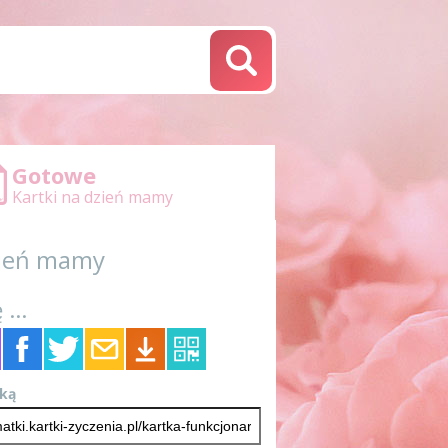
Gotowe
Kartki na dzień mamy
dzień mamy
 ...
tką