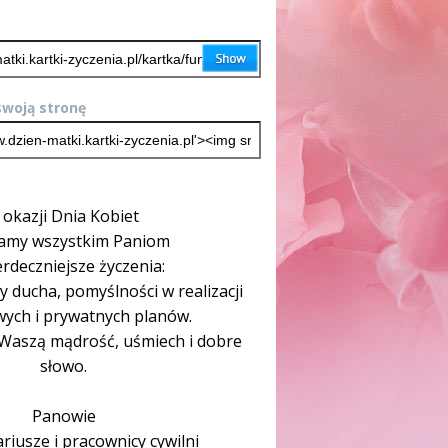
woją stronę
 okazji Dnia Kobiet
amy wszystkim Paniom
rdeczniejsze życzenia:
 ducha, pomyślności w realizacji
ych i prywatnych planów.
Waszą mądrość, uśmiech i dobre
słowo.
Panowie
riusze i pracownicy cywilni