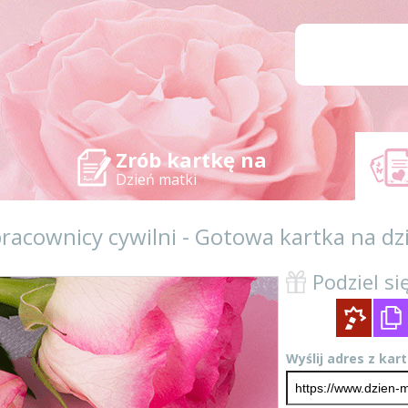
Zrób kartkę na
Dzień matki
pracownicy cywilni - Gotowa kartka na 
Podziel się
Wyślij adres z kar