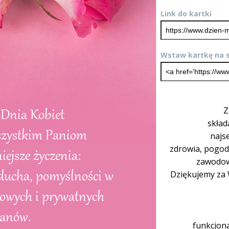
Link do kartki
Wstaw kartkę na s
Z
skład
najse
zdrowia, pogody
zawodow
Dziękujemy za 
funkcjona