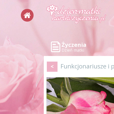
Życzenia
Dzień matki
Funkcjonariusze i 
<