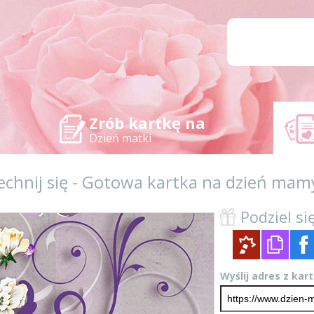
Zrób kartkę na
Dzień matki
hnij się - Gotowa kartka na dzień mam
Podziel się
Wyślij adres z kar