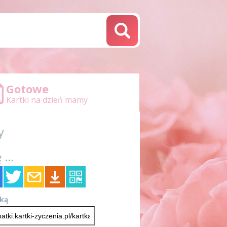
Gotowe
Kartki na dzień mamy
y
 ...
tką