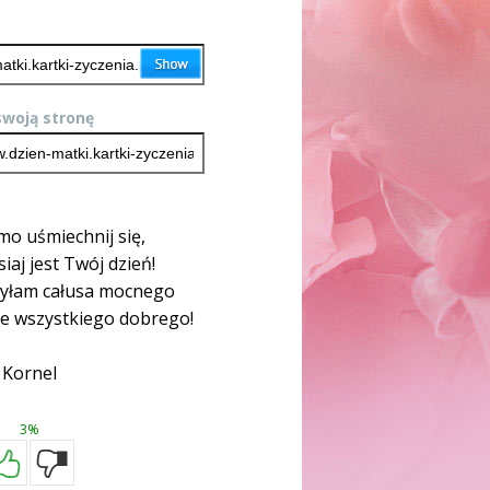
woją stronę
o uśmiechnij się,
siaj jest Twój dzień!
syłam całusa mocnego
ze wszystkiego dobrego!
Kornel
3%