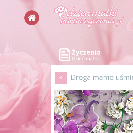
Życzenia
Dzień matki
Droga mamo uśmiec
<