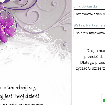
Link do kartki
Wstaw kartkę na s
Droga mam
przecież dzi
Dlatego prze
życząc Ci szczer