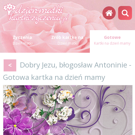
Życzenia
Zrób kartkę na
Gotowe
Dzień matki
Dzień matki
Kartki na dzień mamy
Dobry Jezu, błogosław Antoninie -
<
Gotowa kartka na dzień mamy