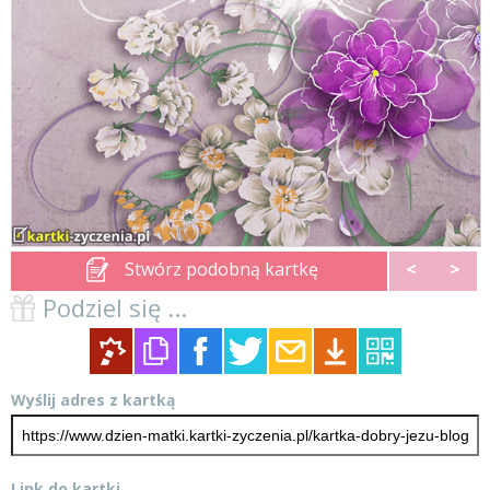
Stwórz podobną kartkę
<
>
Podziel się ...
Wyślij adres z kartką
Link do kartki