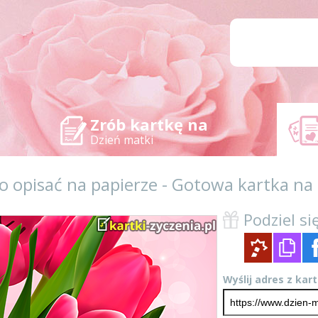
Zrób kartkę na
Dzień matki
go opisać na papierze - Gotowa kartka n
Podziel się
Wyślij adres z kar