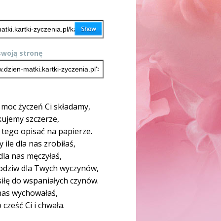
woją stronę
moc życzeń Ci składamy,
ękujemy szczerze,
ę tego opisać na papierze.
 ile dla nas zrobiłaś,
 dla nas męczyłaś,
odziw dla Twych wyczynów,
iłę do wspaniałych czynów.
nas wychowałaś,
 cześć Ci i chwała.