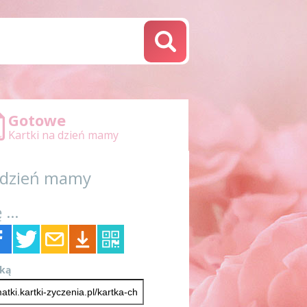
Gotowe
Kartki na dzień mamy
a dzień mamy
 ...
tką