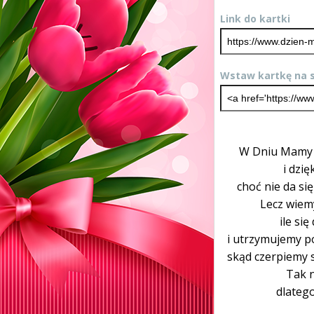
Link do kartki
Wstaw kartkę na s
W Dniu Mamy 
i dzi
choć nie da si
Lecz wiemy
ile się
i utrzymujemy p
skąd czerpiemy s
Tak 
dlatego