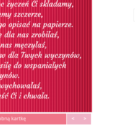
obną kartkę
<
>