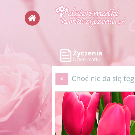
Życzenia
Dzień matki
Choć nie da się te
<