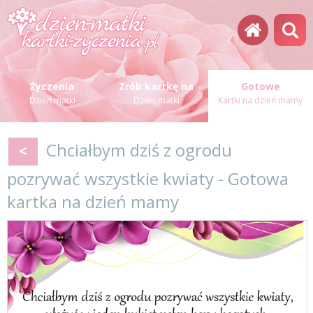
Życzenia
Zrób kartkę na
Gotowe
Dzień matki
Dzień matki
Kartki na dzień mamy
Chciałbym dziś z ogrodu
<
pozrywać wszystkie kwiaty - Gotowa
kartka na dzień mamy