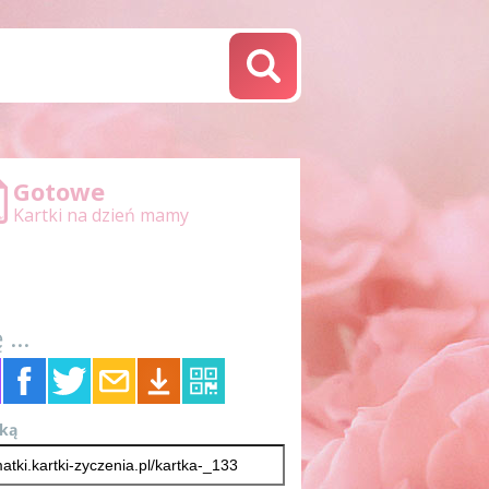
Gotowe
Kartki na dzień mamy
 ...
tką