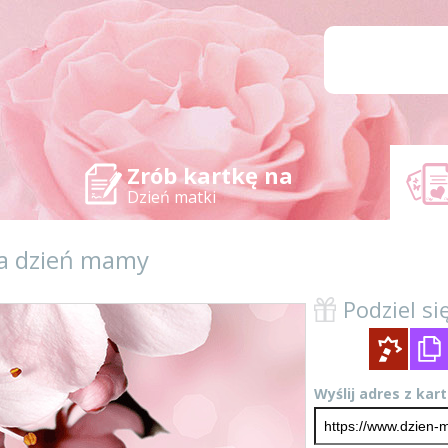
Zrób kartkę na
Dzień matki
na dzień mamy
Podziel się
Wyślij adres z kar