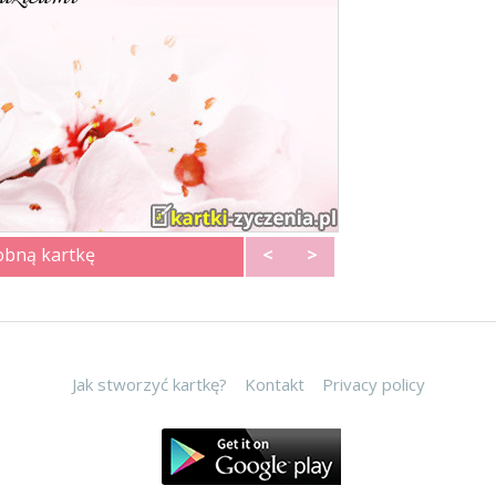
obną kartkę
<
>
Jak stworzyć kartkę?
Kontakt
Privacy policy