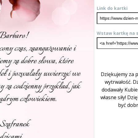
Link do kartki
Wstaw kartkę na s
Dziękujemy za p
wytrwałość. D
dodawały Kubie 
własne siły! Dzi
być dobr