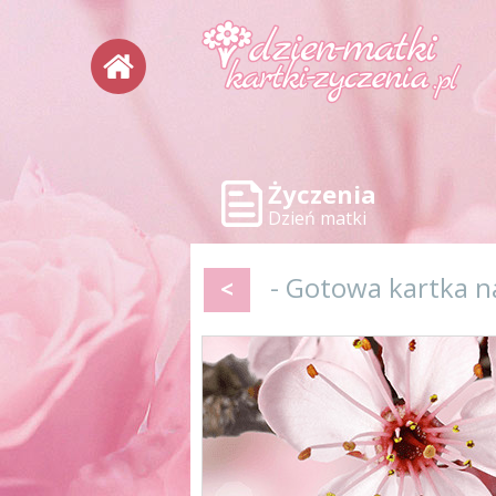
Życzenia
Dzień matki
- Gotowa kartka 
<