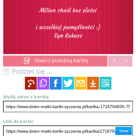
Stwórz podobną kartkę
<
>
Podziel się ...
Wyślij adres z kartką
Link do kartki